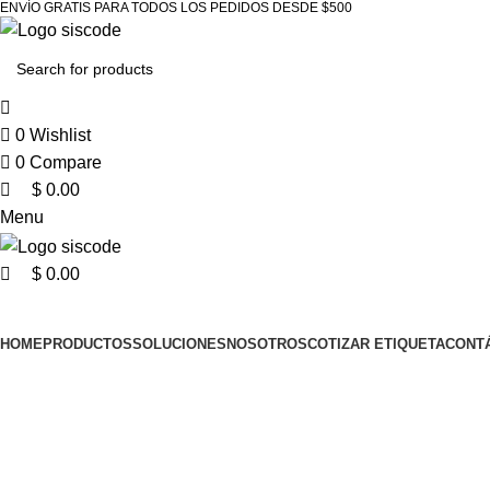
0
0
0
ENVÍO GRATIS PARA TODOS LOS PEDIDOS DESDE $500
0
Wishlist
0
Compare
$
0.00
Menu
$
0.00
Ver categorías
HOME
PRODUCTOS
SOLUCIONES
NOSOTROS
COTIZAR ETIQUETA
CONT